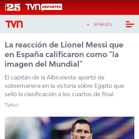
Click acá para ir directamente al contenido
SEÑALES
La reacción de Lionel Messi que
CASTING MASTERCHEF CHILE
en España calificaron como "la
CASTING TVN VERTICAL
imagen del Mundial"
TVN VERTICAL
El capitán de la Albiceleste aportó de
sobremanera en la victoria sobre Egipto que
TVN PLAY
selló la clasificación a los cuartos de final.
PROGRAMAS
TVN.cl
TELESERIES
NTV