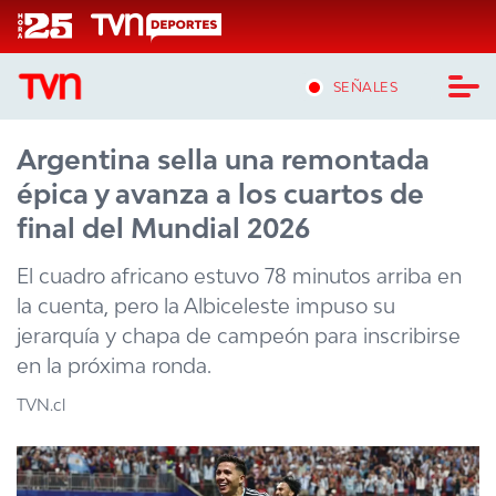
Click acá para ir directamente al contenido
SEÑALES
Argentina sella una remontada
CASTING MASTERCHEF CHILE
épica y avanza a los cuartos de
CASTING TVN VERTICAL
final del Mundial 2026
TVN VERTICAL
El cuadro africano estuvo 78 minutos arriba en
la cuenta, pero la Albiceleste impuso su
TVN PLAY
jerarquía y chapa de campeón para inscribirse
en la próxima ronda.
PROGRAMAS
TVN.cl
TELESERIES
NTV