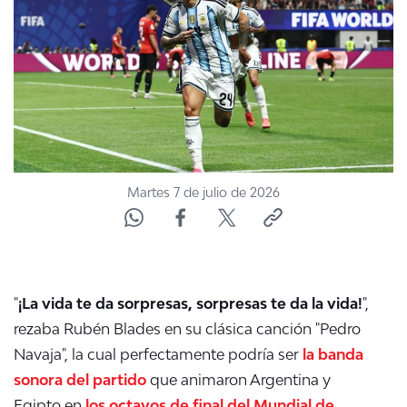
ACTUALIDAD Y TENDENCIAS
CORPORATIVO Y TRANSPARENCIA
CANAL DE DENUNCIAS
ÁREA DE PROYECTOS
Martes 7 de julio de 2026
"
¡La vida te da sorpresas, sorpresas te da la vida!
",
rezaba Rubén Blades en su clásica canción "Pedro
Navaja", la cual perfectamente podría ser
la banda
sonora del partido
que animaron Argentina y
Egipto en
los octavos de final del Mundial de