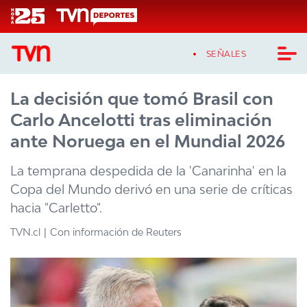
Click acá para ir directamente al contenido
SEÑALES
La decisión que tomó Brasil con
CASTING MASTERCHEF CHILE
Carlo Ancelotti tras eliminación
CASTING TVN VERTICAL
ante Noruega en el Mundial 2026
TVN VERTICAL
La temprana despedida de la 'Canarinha' en la
Copa del Mundo derivó en una serie de críticas
TVN PLAY
hacia "Carletto".
PROGRAMAS
TVN.cl
Con información de Reuters
TELESERIES
NTV