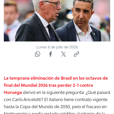
ACTUALIDAD Y TENDENCIAS
CORPORATIVO Y TRANSPARENCIA
CANAL DE DENUNCIAS
Lunes 6 de julio de 2026
ÁREA DE PROYECTOS
La temprana eliminación de Brasil en los octavos de
final del Mundial 2026 tras perder 2-1 contra
Noruega
derivó en la siguiente pregunta: ¿Qué pasará
con Carlo Ancelotti? El italiano tiene contrato vigente
hasta la Copa del Mundo de 2030, pero el fracaso en
Norteamérica podía restarle créditos al interior de la