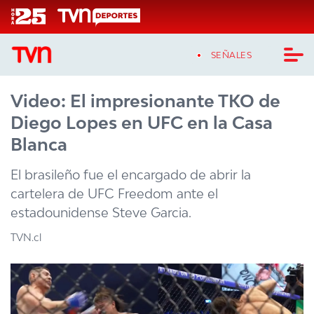
Click acá para ir directamente al contenido
SEÑALES
Video: El impresionante TKO de
CASTING MASTERCHEF CHILE
Diego Lopes en UFC en la Casa
CASTING TVN VERTICAL
Blanca
TVN VERTICAL
El brasileño fue el encargado de abrir la
cartelera de UFC Freedom ante el
TVN PLAY
estadounidense Steve Garcia.
PROGRAMAS
TVN.cl
TELESERIES
NTV