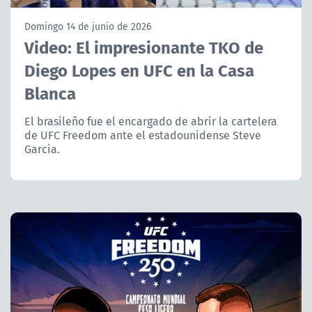
NTV
Domingo 14 de junio de 2026
Video: El impresionante TKO de
ACTUALIDAD Y TENDENCIAS
Diego Lopes en UFC en la Casa
Blanca
CORPORATIVO Y TRANSPARENCIA
El brasileño fue el encargado de abrir la cartelera
CANAL DE DENUNCIAS
de UFC Freedom ante el estadounidense Steve
Garcia.
ÁREA DE PROYECTOS