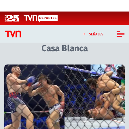
Click acá para ir directamente al contenido
SEÑALES
Casa Blanca
CASTING MASTERCHEF CHILE
CASTING TVN VERTICAL
Artículos relacionados con Casa Blanca
TVN VERTICAL
TVN PLAY
PROGRAMAS
TELESERIES