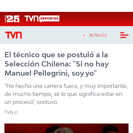
Click acá para ir directamente al contenido
SEÑALES
El técnico que se postuló a la
CASTING MASTERCHEF CHILE
Selección Chilena: "Si no hay
CASTING TVN VERTICAL
Manuel Pellegrini, soy yo"
TVN VERTICAL
"He hecho una carrera fuera, y muy importante,
de mucho tiempo, sé lo que significa estar en
TVN PLAY
un proceso", sostuvo.
PROGRAMAS
TVN.cl
TELESERIES