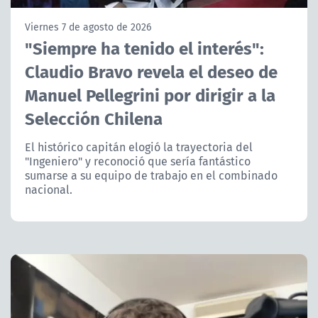
NTV
Viernes 7 de agosto de 2026
"Siempre ha tenido el interés":
ACTUALIDAD Y TENDENCIAS
Claudio Bravo revela el deseo de
Manuel Pellegrini por dirigir a la
CORPORATIVO Y TRANSPARENCIA
Selección Chilena
CANAL DE DENUNCIAS
El histórico capitán elogió la trayectoria del
"Ingeniero" y reconoció que sería fantástico
ÁREA DE PROYECTOS
sumarse a su equipo de trabajo en el combinado
nacional.