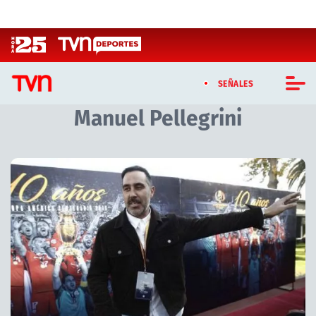
Click acá para ir directamente al contenido
SEÑALES
Manuel Pellegrini
CASTING MASTERCHEF CHILE
CASTING TVN VERTICAL
Artículos relacionados con Manuel Pellegrini
TVN VERTICAL
TVN PLAY
PROGRAMAS
TELESERIES