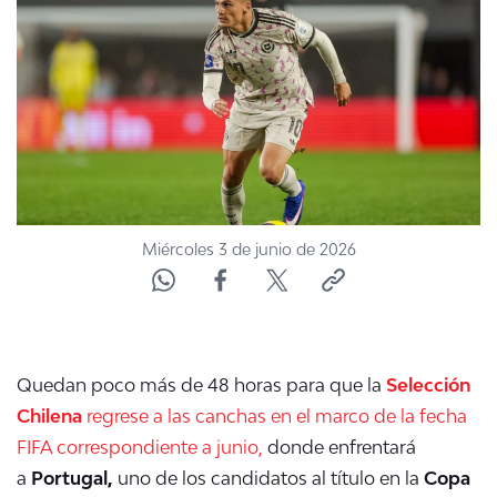
NTV
ACTUALIDAD Y TENDENCIAS
CORPORATIVO Y TRANSPARENCIA
CANAL DE DENUNCIAS
Miércoles 3 de junio de 2026
ÁREA DE PROYECTOS
Quedan poco más de 48 horas
para que la
Selección
Chilena
regrese
a las canchas en el marco de la fecha
FIFA correspondiente a junio,
donde enfrentará
a
Portugal,
uno de los candidatos al título en la
Copa