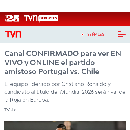
Click acá para ir directamente al contenido
SEÑALES
Canal CONFIRMADO para ver EN
CASTING MASTERCHEF CHILE
VIVO y ONLINE el partido
CASTING TVN VERTICAL
amistoso Portugal vs. Chile
TVN VERTICAL
El equipo liderado por Cristiano Ronaldo y
candidato al título del Mundial 2026 será rival de
TVN PLAY
la Roja en Europa.
PROGRAMAS
TVN.cl
TELESERIES