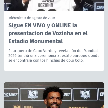
NTV
ACTUALIDAD Y TENDENCIAS
Miércoles 5 de agosto de 2026
Sigue EN VIVO y ONLINE la
presentacion de Vozinha en el
CORPORATIVO Y TRANSPARENCIA
Estadio Monumental
CANAL DE DENUNCIAS
El arquero de Cabo Verde y revelación del Mundial
2026 tendrá una ceremonia al estilo europeo donde
ÁREA DE PROYECTOS
se encontrará con los hinchas de Colo Colo.