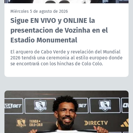
NTV
Miércoles 5 de agosto de 2026
Sigue EN VIVO y ONLINE la
ACTUALIDAD Y TENDENCIAS
presentacion de Vozinha en el
Estadio Monumental
CORPORATIVO Y TRANSPARENCIA
El arquero de Cabo Verde y revelación del Mundial
CANAL DE DENUNCIAS
2026 tendrá una ceremonia al estilo europeo donde
se encontrará con los hinchas de Colo Colo.
ÁREA DE PROYECTOS