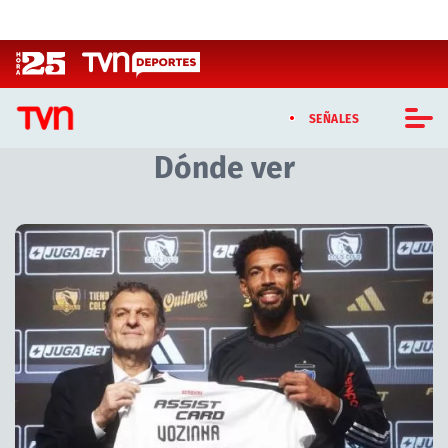
Click acá para ir directamente al contenido
SEÑALES
Dónde ver
CASTING MASTERCHEF CHILE
CASTING TVN VERTICAL
Artículos relacionados con Dónde ver
TVN VERTICAL
TVN PLAY
PROGRAMAS
TELESERIES