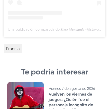
Una publicación compartida de 𝑺𝒕𝒆𝒗𝒆 𝑴𝒂𝒏𝒅𝒂𝒏𝒅𝒂 (@stevemandanda1)
Francia
Te podría interesar
Viernes 7 de agosto de 2026
Vuelven los viernes de
juegos: ¿Quién fue el
personaje incógnito de