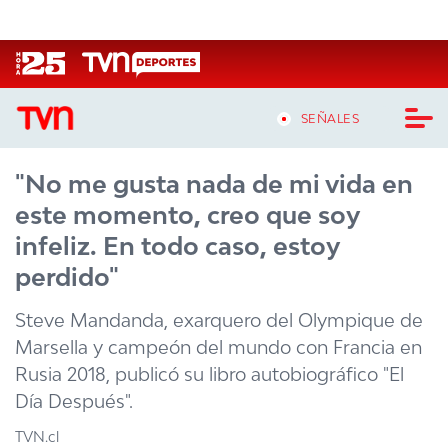
Click acá para ir directamente al contenido
SEÑALES
"No me gusta nada de mi vida en
CASTING MASTERCHEF CHILE
este momento, creo que soy
CASTING TVN VERTICAL
infeliz. En todo caso, estoy
perdido"
TVN VERTICAL
Steve Mandanda, exarquero del Olympique de
TVN PLAY
Marsella y campeón del mundo con Francia en
Rusia 2018, publicó su libro autobiográfico "El
PROGRAMAS
Día Después".
TELESERIES
TVN.cl