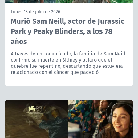
NTV
Lunes 13 de julio de 2026
Murió Sam Neill, actor de Jurassic
ACTUALIDAD Y TENDENCIAS
Park y Peaky Blinders, a los 78
años
CORPORATIVO Y TRANSPARENCIA
A través de un comunicado, la familia de Sam Neill
CANAL DE DENUNCIAS
confirmó su muerte en Sídney y aclaró que el
quiebre fue repentino, descartando que estuviera
ÁREA DE PROYECTOS
relacionado con el cáncer que padeció.