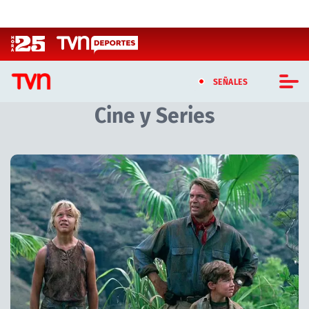
Click acá para ir directamente al contenido
SEÑALES
Cine y Series
CASTING MASTERCHEF CHILE
CASTING TVN VERTICAL
Artículos relacionados con Cine y Series
TVN VERTICAL
TVN PLAY
PROGRAMAS
TELESERIES