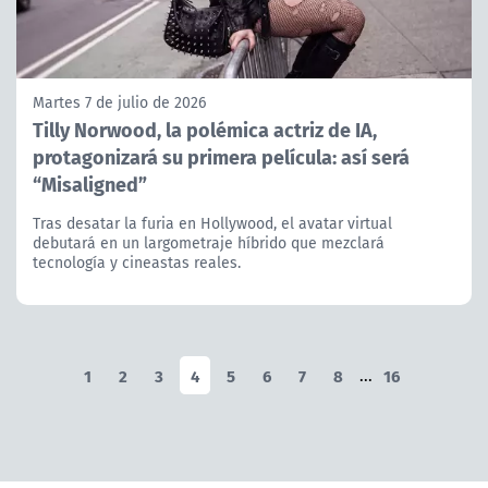
Martes 7 de julio de 2026
Tilly Norwood, la polémica actriz de IA,
protagonizará su primera película: así será
“Misaligned”
Tras desatar la furia en Hollywood, el avatar virtual
debutará en un largometraje híbrido que mezclará
tecnología y cineastas reales.
1
2
3
4
5
6
7
8
...
16