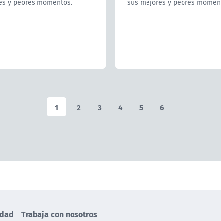
es y peores momentos.
sus mejores y peores momen
1
2
3
4
5
6
idad
Trabaja con nosotros