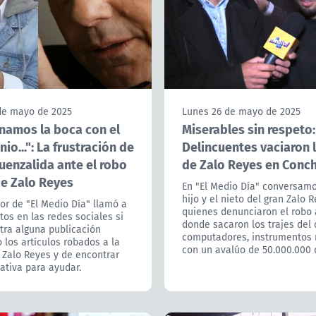
de mayo de 2025
Lunes 26 de mayo de 2025
enamos la boca con el
Miserables sin respeto:
io...": La frustración de
Delincuentes vaciaron 
uenzalida ante el robo
de Zalo Reyes en Conch
de Zalo Reyes
En "El Medio Día" conversamo
hijo y el nieto del gran Zalo 
or de "El Medio Día" llamó a
quienes denunciaron el robo 
tos en las redes sociales si
donde sacaron los trajes del 
tra alguna publicación
computadores, instrumentos 
 los artículos robados a la
con un avalúo de 50.000.000 
 Zalo Reyes y de encontrar
ativa para ayudar.