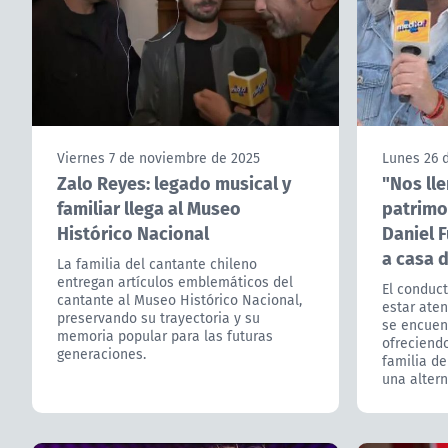
Viernes 7 de noviembre de 2025
Lunes 26 
Zalo Reyes: legado musical y
"Nos ll
familiar llega al Museo
patrimon
Histórico Nacional
Daniel F
a casa 
La familia del cantante chileno
entregan artículos emblemáticos del
El conduct
cantante al Museo Histórico Nacional,
estar aten
preservando su trayectoria y su
se encuen
memoria popular para las futuras
ofreciendo
generaciones.
familia de
una altern