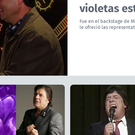
violetas e
Fue en el backstage de M
le ofreció las representat