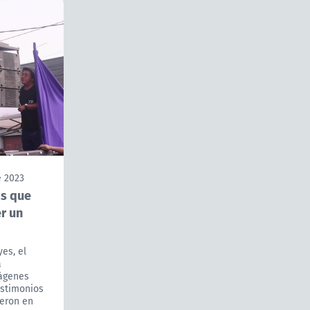
e 2023
ás que
r un
es, el
a
ágenes
estimonios
ieron en