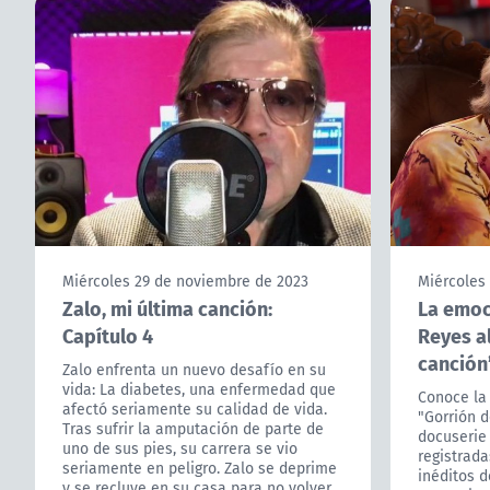
Miércoles 29 de noviembre de 2023
Miércoles
Zalo, mi última canción:
La emoc
Capítulo 4
Reyes a
canción
Zalo enfrenta un nuevo desafío en su
vida: La diabetes, una enfermedad que
Conoce la 
afectó seriamente su calidad de vida.
"Gorrión d
Tras sufrir la amputación de parte de
docuserie
uno de sus pies, su carrera se vio
registrada
seriamente en peligro. Zalo se deprime
inéditos d
y se recluye en su casa para no volver