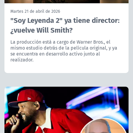
NTV
Martes 21 de abril de 2026
"Soy Leyenda 2" ya tiene director:
ACTUALIDAD Y TENDENCIAS
¿vuelve Will Smith?
CORPORATIVO Y TRANSPARENCIA
La producción está a cargo de Warner Bros., el
mismo estudio detrás de la película original, y ya
se encuentra en desarrollo activo junto al
CANAL DE DENUNCIAS
realizador.
ÁREA DE PROYECTOS