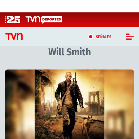
Click acá para ir directamente al contenido
SEÑALES
Will Smith
CASTING MASTERCHEF CHILE
CASTING TVN VERTICAL
Artículos relacionados con Will Smith
TVN VERTICAL
TVN PLAY
PROGRAMAS
TELESERIES