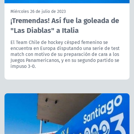
NTV
Miércoles 26 de julio de 2023
¡Tremendas! Así fue la goleada de
ACTUALIDAD Y TENDENCIAS
"Las Diablas" a Italia
CORPORATIVO Y TRANSPARENCIA
El Team Chile de hockey césped femenino se
encuentra en Europa disputando una serie de test
match con motivo de su preparación de cara a los
CANAL DE DENUNCIAS
Juegos Panamericanos, y en su segundo partido se
impuso 3-0.
ÁREA DE PROYECTOS