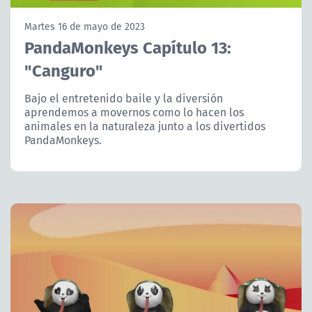
NTV
Martes 16 de mayo de 2023
PandaMonkeys Capítulo 13:
ACTUALIDAD Y TENDENCIAS
"Canguro"
CORPORATIVO Y TRANSPARENCIA
Bajo el entretenido baile y la diversión
aprendemos a movernos como lo hacen los
animales en la naturaleza junto a los divertidos
CANAL DE DENUNCIAS
PandaMonkeys.
ÁREA DE PROYECTOS