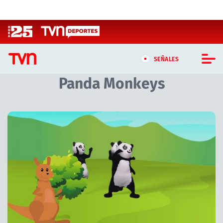
Click acá para ir directamente al contenido
SEÑALES
Panda Monkeys
CASTING MASTERCHEF CHILE
CASTING TVN VERTICAL
TVN VERTICAL
TVN PLAY
PROGRAMAS
TELESERIES