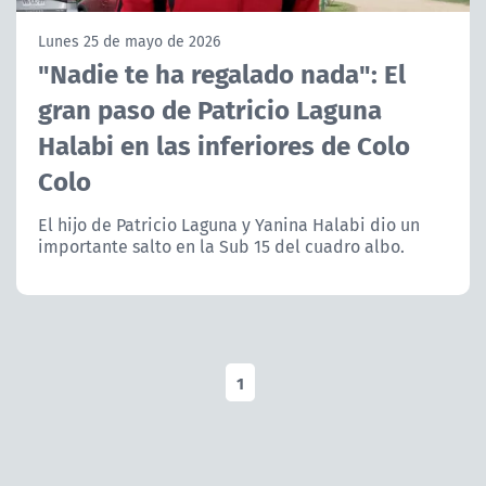
NTV
Lunes 25 de mayo de 2026
"Nadie te ha regalado nada": El
ACTUALIDAD Y TENDENCIAS
gran paso de Patricio Laguna
Halabi en las inferiores de Colo
CORPORATIVO Y TRANSPARENCIA
Colo
CANAL DE DENUNCIAS
El hijo de Patricio Laguna y Yanina Halabi dio un
importante salto en la Sub 15 del cuadro albo.
ÁREA DE PROYECTOS
1