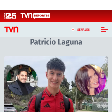
Click acá para ir directamente al contenido
SEÑALES
Patricio Laguna
CASTING MASTERCHEF CHILE
CASTING TVN VERTICAL
Artículos relacionados con Patricio Laguna
TVN VERTICAL
TVN PLAY
PROGRAMAS
TELESERIES