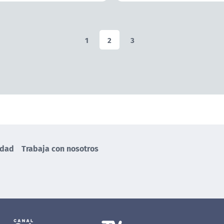
1
2
3
idad
Trabaja con nosotros