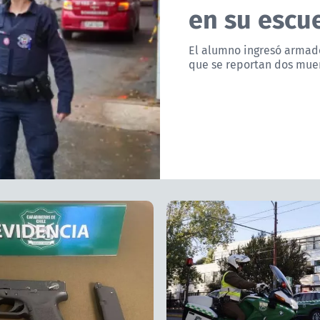
en su escue
El alumno ingresó armado
que se reportan dos muer