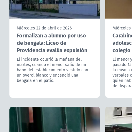
Miércoles 22 de abril de 2026
Miércoles 
Formalizan a alumno por uso
Carabin
de bengala: Liceo de
adolesce
Providencia evalúa expulsión
colegio
El incidente ocurrió la mañana del
El menor 
martes, cuando el menor salió de un
pasado 15
baño del establecimiento vestido con
la misma 
un overol blanco y encendió una
verbales c
bengala en el patio.
quien hab
de dispara