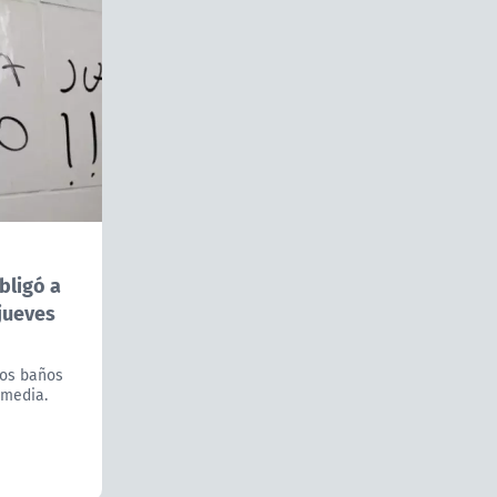
bligó a
jueves
los baños
 media.