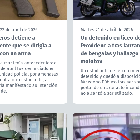
22 de abril de 2026
Martes 21 de abril de 2026
eros detiene a
Un detenido en liceo d
nte que se dirigía a
Providencia tras lanza
 con un arma
de bengalas y hallazgo
molotov
ya mantenía antecedentes: el
 de abril fue denunciado en
Un estudiante de tercero med
unidad policial por amenazas
detenido y quedó a disposici
ontra otro estudiante, a
Ministerio Público tras ser s
ría manifestado su intención
portando un artefacto incend
rle.
no alcanzó a ser utilizado.