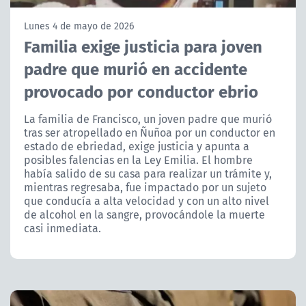
NTV
Lunes 4 de mayo de 2026
Familia exige justicia para joven
ACTUALIDAD Y TENDENCIAS
padre que murió en accidente
provocado por conductor ebrio
CORPORATIVO Y TRANSPARENCIA
La familia de Francisco, un joven padre que murió
CANAL DE DENUNCIAS
tras ser atropellado en Ñuñoa por un conductor en
estado de ebriedad, exige justicia y apunta a
ÁREA DE PROYECTOS
posibles falencias en la Ley Emilia. El hombre
había salido de su casa para realizar un trámite y,
mientras regresaba, fue impactado por un sujeto
que conducía a alta velocidad y con un alto nivel
de alcohol en la sangre, provocándole la muerte
casi inmediata.