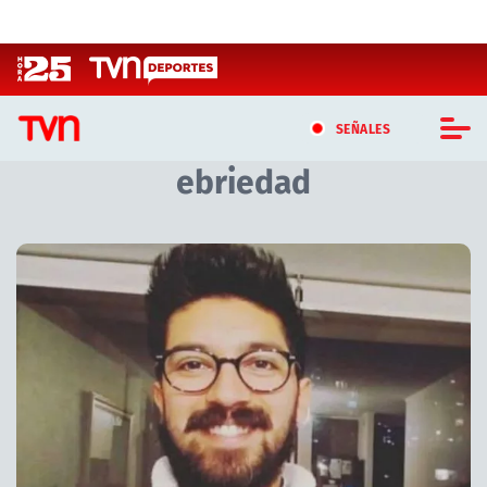
Click acá para ir directamente al contenido
SEÑALES
ebriedad
CASTING MASTERCHEF CHILE
CASTING TVN VERTICAL
Artículos relacionados con ebriedad
TVN VERTICAL
TVN PLAY
PROGRAMAS
TELESERIES