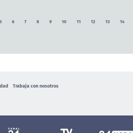
5
6
7
8
9
10
11
12
13
14
idad
Trabaja con nosotros