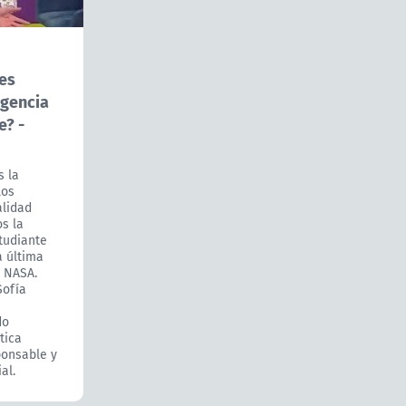
es
igencia
e? -
s la
los
alidad
s la
studiante
a última
a NASA.
Sofía
do
tica
ponsable y
al.