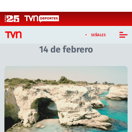
Click acá para ir directamente al contenido
SEÑALES
14 de febrero
CASTING MASTERCHEF CHILE
CASTING TVN VERTICAL
Artículos relacionados con 14 de febrero
TVN VERTICAL
TVN PLAY
PROGRAMAS
TELESERIES