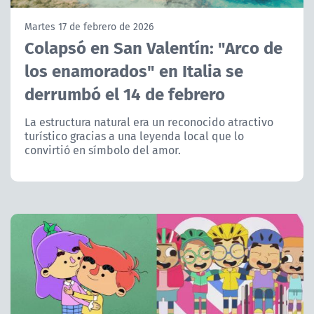
NTV
Martes 17 de febrero de 2026
Colapsó en San Valentín: "Arco de
ACTUALIDAD Y TENDENCIAS
los enamorados" en Italia se
derrumbó el 14 de febrero
CORPORATIVO Y TRANSPARENCIA
La estructura natural era un reconocido atractivo
CANAL DE DENUNCIAS
turístico gracias a una leyenda local que lo
convirtió en símbolo del amor.
ÁREA DE PROYECTOS