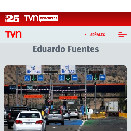
Click acá para ir directamente al contenido
SEÑALES
Eduardo Fuentes
CASTING MASTERCHEF CHILE
CASTING TVN VERTICAL
Artículos relacionados con Eduardo Fuentes
TVN VERTICAL
TVN PLAY
PROGRAMAS
TELESERIES