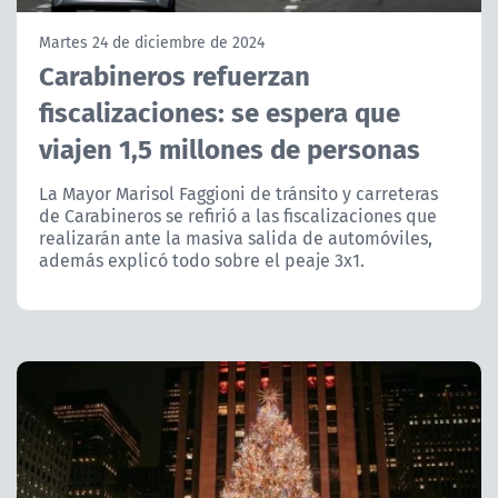
NTV
Martes 24 de diciembre de 2024
Carabineros refuerzan
ACTUALIDAD Y TENDENCIAS
fiscalizaciones: se espera que
viajen 1,5 millones de personas
CORPORATIVO Y TRANSPARENCIA
La Mayor Marisol Faggioni de tránsito y carreteras
CANAL DE DENUNCIAS
de Carabineros se refirió a las fiscalizaciones que
realizarán ante la masiva salida de automóviles,
ÁREA DE PROYECTOS
además explicó todo sobre el peaje 3x1.