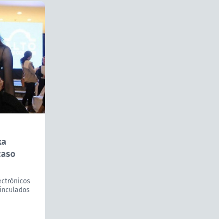
ka
caso
ectrónicos
vinculados