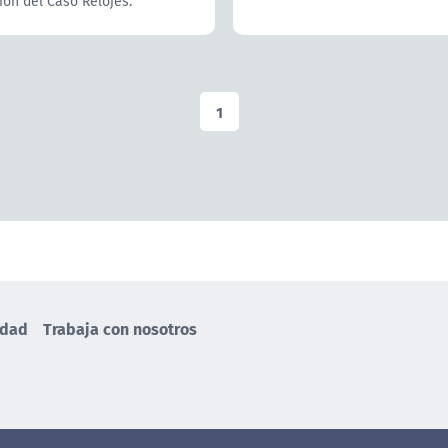
ión del Caso Relojes.
1
idad
Trabaja con nosotros