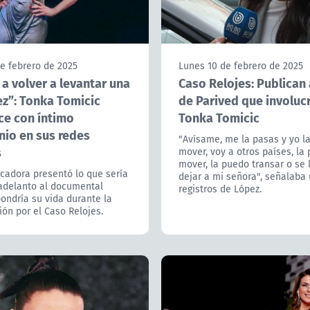
e febrero de 2025
Lunes 10 de febrero de 2025
a volver a levantar una
Caso Relojes: Publican
ez”: Tonka Tomicic
de Parived que involuc
ce con íntimo
Tonka Tomicic
nio en sus redes
"Avísame, me la pasas y yo l
s
mover, voy a otros países, la
mover, la puedo transar o se
cadora presentó lo que sería
dejar a mi señora", señalaba 
 adelanto al documental
registros de López.
ondría su vida durante la
ión por el Caso Relojes.