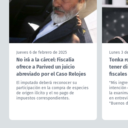
Jueves 6 de febrero de 2025
Lunes 3 d
No irá a la cárcel: Fiscalía
Tonka ro
ofrece a Parived un juicio
tener d
abreviado por el Caso Relojes
fiscales
El imputado deberá reconocer su
"Mis ingre
participación en la compra de especies
intención 
de origen ilícito y el no pago de
la exanim
impuestos correspondientes.
en entrevi
"Buenos dí