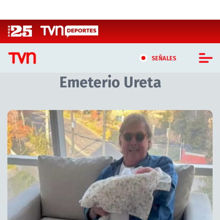
Click acá para ir directamente al contenido
SEÑALES
Emeterio Ureta
CASTING MASTERCHEF CHILE
CASTING TVN VERTICAL
Artículos relacionados con Emeterio Ureta
TVN VERTICAL
TVN PLAY
PROGRAMAS
TELESERIES