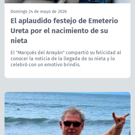
NTV
Domingo 24 de mayo de 2026
El aplaudido festejo de Emeterio
ACTUALIDAD Y TENDENCIAS
Ureta por el nacimiento de su
nieta
CORPORATIVO Y TRANSPARENCIA
El "Marqués del Arrayán" compartió su felicidad al
CANAL DE DENUNCIAS
conocer la noticia de la llegada de su nieta y lo
celebró con un emotivo brindis.
ÁREA DE PROYECTOS