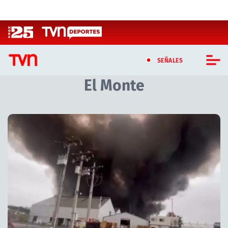
Click acá para ir directamente al contenido
SEÑALES
El Monte
CASTING MASTERCHEF CHILE
CASTING TVN VERTICAL
Artículos relacionados con El Monte
TVN VERTICAL
TVN PLAY
PROGRAMAS
TELESERIES