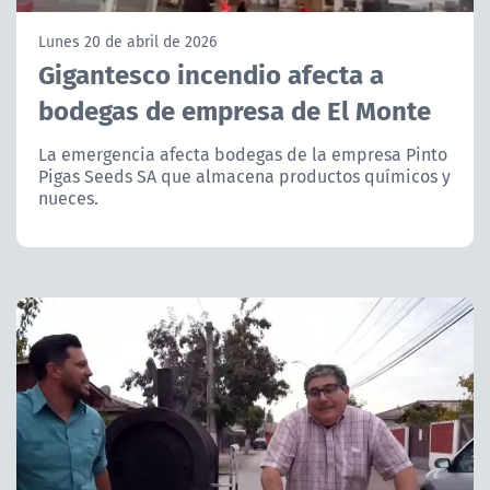
NTV
Lunes 20 de abril de 2026
Gigantesco incendio afecta a
ACTUALIDAD Y TENDENCIAS
bodegas de empresa de El Monte
CORPORATIVO Y TRANSPARENCIA
La emergencia afecta bodegas de la empresa Pinto
Pigas Seeds SA que almacena productos químicos y
nueces.
CANAL DE DENUNCIAS
ÁREA DE PROYECTOS