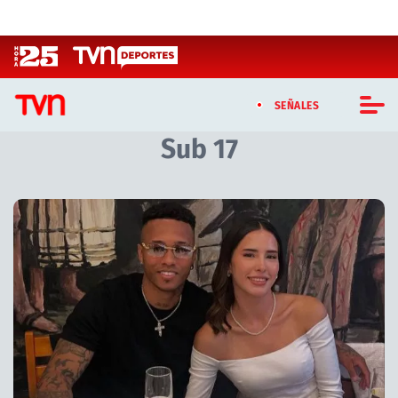
Click acá para ir directamente al contenido
SEÑALES
Sub 17
CASTING MASTERCHEF CHILE
CASTING TVN VERTICAL
Artículos relacionados con Sub 17
TVN VERTICAL
TVN PLAY
PROGRAMAS
TELESERIES