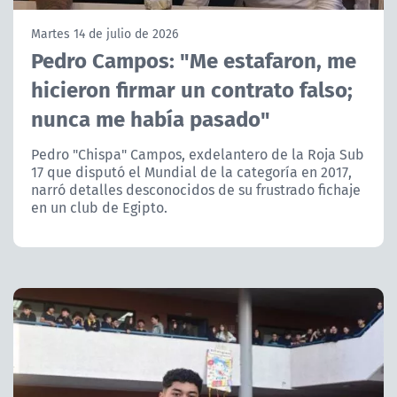
NTV
Martes 14 de julio de 2026
Pedro Campos: "Me estafaron, me
ACTUALIDAD Y TENDENCIAS
hicieron firmar un contrato falso;
nunca me había pasado"
CORPORATIVO Y TRANSPARENCIA
Pedro "Chispa" Campos, exdelantero de la Roja Sub
CANAL DE DENUNCIAS
17 que disputó el Mundial de la categoría en 2017,
narró detalles desconocidos de su frustrado fichaje
ÁREA DE PROYECTOS
en un club de Egipto.