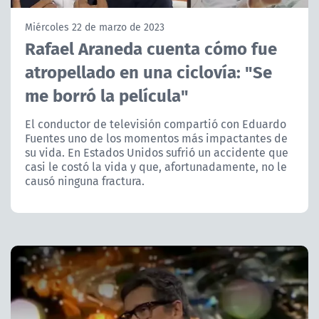
NTV
Miércoles 22 de marzo de 2023
Rafael Araneda cuenta cómo fue
ACTUALIDAD Y TENDENCIAS
atropellado en una ciclovía: "Se
me borró la película"
CORPORATIVO Y TRANSPARENCIA
El conductor de televisión compartió con Eduardo
CANAL DE DENUNCIAS
Fuentes uno de los momentos más impactantes de
su vida. En Estados Unidos sufrió un accidente que
ÁREA DE PROYECTOS
casi le costó la vida y que, afortunadamente, no le
causó ninguna fractura.