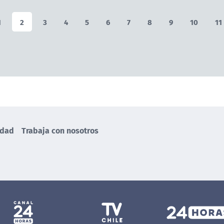
1
2
3
4
5
6
7
8
9
10
11
idad
Trabaja con nosotros