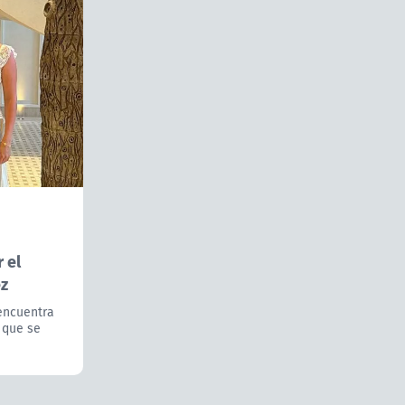
 el
ez
encuentra
 que se