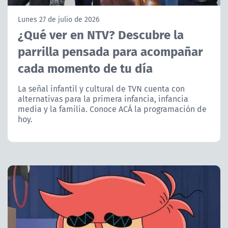
NTV
Lunes 27 de julio de 2026
¿Qué ver en NTV? Descubre la
ACTUALIDAD Y TENDENCIAS
parrilla pensada para acompañar
cada momento de tu día
CORPORATIVO Y TRANSPARENCIA
La señal infantil y cultural de TVN cuenta con
CANAL DE DENUNCIAS
alternativas para la primera infancia, infancia
media y la familia. Conoce ACÁ la programación de
ÁREA DE PROYECTOS
hoy.