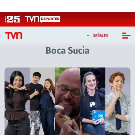
Click acá para ir directamente al contenido
SEÑALES
Boca Sucia
CASTING MASTERCHEF CHILE
CASTING TVN VERTICAL
Artículos relacionados con Boca Sucia
TVN VERTICAL
TVN PLAY
PROGRAMAS
TELESERIES