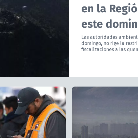
en la Regi
este domi
Las autoridades ambienta
domingo, no rige la restr
fiscalizaciones a las que