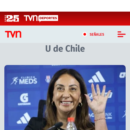
Click acá para ir directamente al contenido
SEÑALES
U de Chile
CASTING MASTERCHEF CHILE
CASTING TVN VERTICAL
Artículos relacionados con U de Chile
TVN VERTICAL
TVN PLAY
PROGRAMAS
TELESERIES