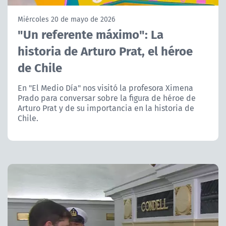
NTV
Miércoles 20 de mayo de 2026
"Un referente máximo": La
ACTUALIDAD Y TENDENCIAS
historia de Arturo Prat, el héroe
de Chile
CORPORATIVO Y TRANSPARENCIA
En "El Medio Día" nos visitó la profesora Ximena
CANAL DE DENUNCIAS
Prado para conversar sobre la figura de héroe de
Arturo Prat y de su importancia en la historia de
ÁREA DE PROYECTOS
Chile.