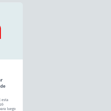
ar
 de
l esta
zó
para luego