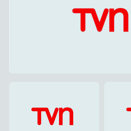
Lunes 1 de
Vocalist
conmuev
pérdida