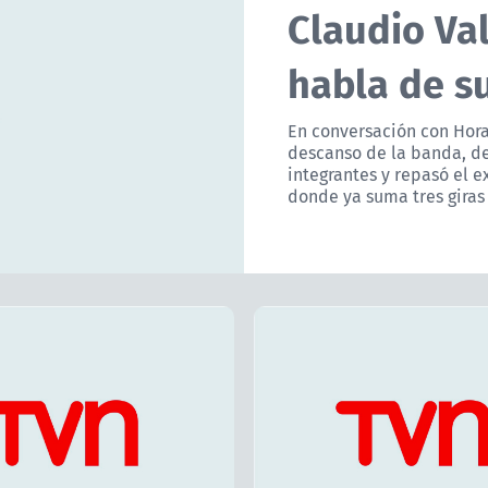
Claudio Val
habla de su
En conversación con Hora 
descanso de la banda, de
integrantes y repasó el e
donde ya suma tres giras 
Lunes 1 de junio de 2026
Vocalista de Lucybell
 junio de 2026
comparte dolorosa pér
a de Lucybell
familiar: "Están cada d
e al revelar dolorosa
alma"
El músico dio a conocer la not