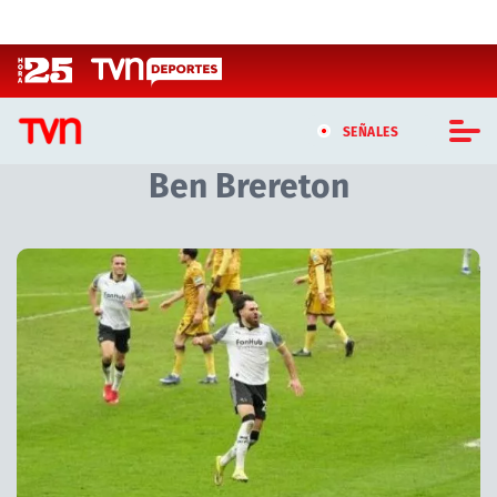
Click acá para ir directamente al contenido
SEÑALES
Ben Brereton
CASTING MASTERCHEF CHILE
CASTING TVN VERTICAL
Artículos relacionados con Ben Brereton
TVN VERTICAL
TVN PLAY
PROGRAMAS
TELESERIES