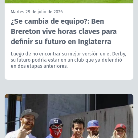
NTV
Martes 28 de julio de 2026
¿Se cambia de equipo?: Ben
ACTUALIDAD Y TENDENCIAS
Brereton vive horas claves para
definir su futuro en Inglaterra
CORPORATIVO Y TRANSPARENCIA
Luego de no encontrar su mejor versión en el Derby,
CANAL DE DENUNCIAS
su futuro podría estar en un club que ya defendió
en dos etapas anteriores.
ÁREA DE PROYECTOS