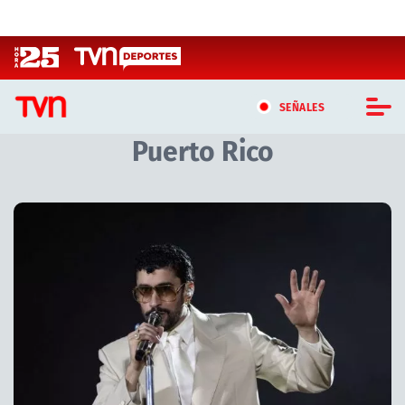
Click acá para ir directamente al contenido
SEÑALES
Puerto Rico
CASTING MASTERCHEF CHILE
CASTING TVN VERTICAL
Artículos relacionados con Puerto Rico
TVN VERTICAL
TVN PLAY
PROGRAMAS
TELESERIES