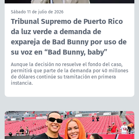
NTV
Sábado 11 de julio de 2026
Tribunal Supremo de Puerto Rico
ACTUALIDAD Y TENDENCIAS
da luz verde a demanda de
expareja de Bad Bunny por uso de
CORPORATIVO Y TRANSPARENCIA
su voz en “Bad Bunny, baby”
CANAL DE DENUNCIAS
Aunque la decisión no resuelve el fondo del caso,
permitirá que parte de la demanda por 40 millones
ÁREA DE PROYECTOS
de dólares continúe su tramitación en primera
instancia.