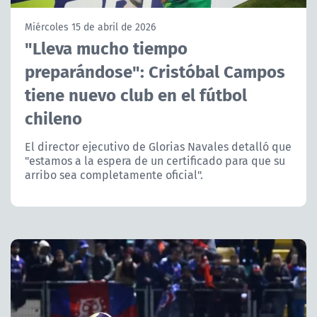
NTV
Miércoles 15 de abril de 2026
"Lleva mucho tiempo
ACTUALIDAD Y TENDENCIAS
preparándose": Cristóbal Campos
tiene nuevo club en el fútbol
CORPORATIVO Y TRANSPARENCIA
chileno
CANAL DE DENUNCIAS
El director ejecutivo de Glorias Navales detalló que
"estamos a la espera de un certificado para que su
ÁREA DE PROYECTOS
arribo sea completamente oficial".