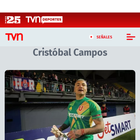
Click acá para ir directamente al contenido
SEÑALES
Cristóbal Campos
CASTING MASTERCHEF CHILE
CASTING TVN VERTICAL
Artículos relacionados con Cristóbal Campos
TVN VERTICAL
TVN PLAY
PROGRAMAS
TELESERIES