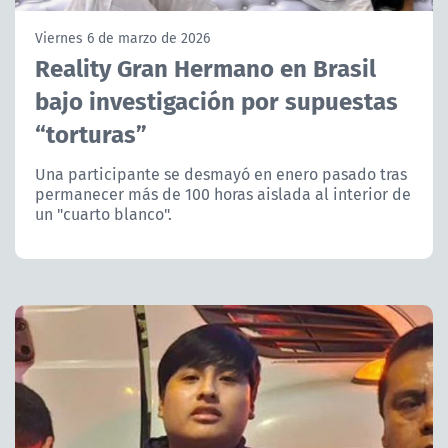
NTV
Viernes 6 de marzo de 2026
Reality Gran Hermano en Brasil
ACTUALIDAD Y TENDENCIAS
bajo investigación por supuestas
“torturas”
CORPORATIVO Y TRANSPARENCIA
Una participante se desmayó en enero pasado tras
CANAL DE DENUNCIAS
permanecer más de 100 horas aislada al interior de
un "cuarto blanco".
ÁREA DE PROYECTOS