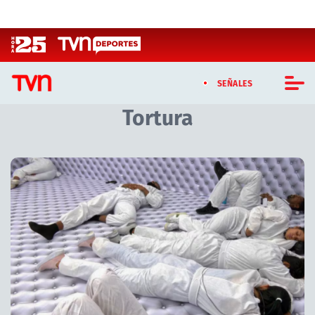
Click acá para ir directamente al contenido
SEÑALES
Tortura
CASTING MASTERCHEF CHILE
CASTING TVN VERTICAL
Artículos relacionados con Tortura
TVN VERTICAL
TVN PLAY
PROGRAMAS
TELESERIES