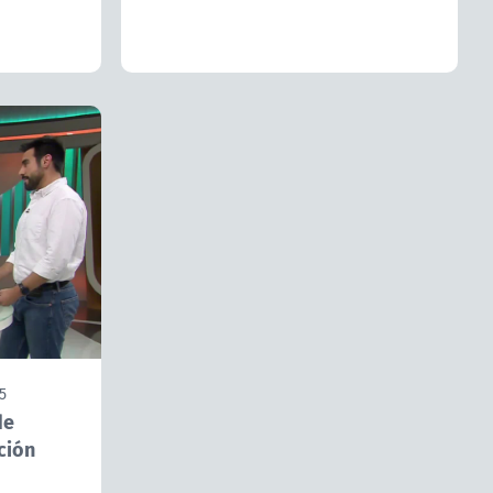
5
de
ción