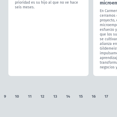
microem
prioridad es su hijo al que no ve hace
seis meses.
En Carmen 
cerramos c
proyecto, 
microempr
esfuerzo 
que los s
se cultiva
alianza e
Gildemeis
impulsamo
aprendiza
transforma
negocios 
9
10
11
12
13
14
15
16
17