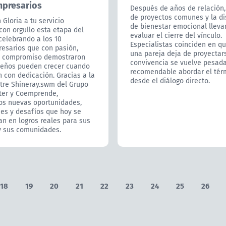
presarios
Después de años de relación, 
de proyectos comunes y la d
Gloria a tu servicio
de bienestar emocional lleva
on orgullo esta etapa del
evaluar el cierre del vínculo.
celebrando a los 10
Especialistas coinciden en q
esarios que con pasión,
una pareja deja de proyectars
y compromiso demostraron
convivencia se vuelve pesada
ueños pueden crecer cuando
recomendable abordar el tér
n con dedicación. Gracias a la
desde el diálogo directo.
ntre Shineray.swm del Grupo
ter y Coemprende,
s nuevas oportunidades,
jes y desafíos que hoy se
n en logros reales para sus
y sus comunidades.
18
19
20
21
22
23
24
25
26