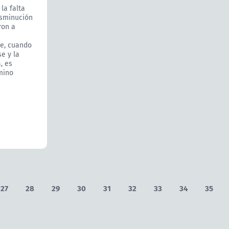
la falta
isminución
ron a
ue, cuando
e y la
, es
mino
27
28
29
30
31
32
33
34
35