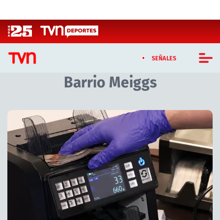
Click acá para ir directamente al contenido
SEÑALES
Barrio Meiggs
CASTING MASTERCHEF CHILE
CASTING TVN VERTICAL
Artículos relacionados con Barrio Meiggs
TVN VERTICAL
TVN PLAY
PROGRAMAS
TELESERIES