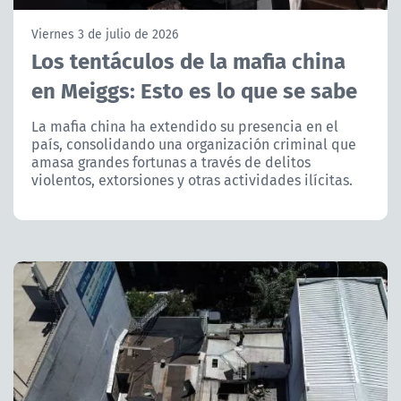
NTV
Viernes 3 de julio de 2026
Los tentáculos de la mafia china
ACTUALIDAD Y TENDENCIAS
en Meiggs: Esto es lo que se sabe
CORPORATIVO Y TRANSPARENCIA
La mafia china ha extendido su presencia en el
país, consolidando una organización criminal que
amasa grandes fortunas a través de delitos
CANAL DE DENUNCIAS
violentos, extorsiones y otras actividades ilícitas.
ÁREA DE PROYECTOS