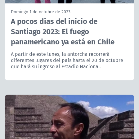
NTV
Domingo 1 de octubre de 2023
A pocos días del inicio de
ACTUALIDAD Y TENDENCIAS
Santiago 2023: El fuego
panamericano ya está en Chile
CORPORATIVO Y TRANSPARENCIA
A partir de este lunes, la antorcha recorrerá
CANAL DE DENUNCIAS
diferentes lugares del país hasta el 20 de octubre
que hará su ingreso al Estadio Nacional.
ÁREA DE PROYECTOS