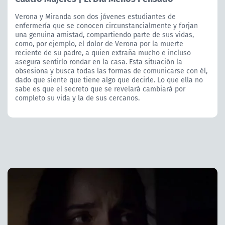
Verona y Miranda son dos jóvenes estudiantes de
enfermería que se conocen circunstancialmente y forjan
una genuina amistad, compartiendo parte de sus vidas,
como, por ejemplo, el dolor de Verona por la muerte
reciente de su padre, a quien extraña mucho e incluso
asegura sentirlo rondar en la casa. Esta situación la
obsesiona y busca todas las formas de comunicarse con él,
dado que siente que tiene algo que decirle. Lo que ella no
sabe es que el secreto que se revelará cambiará por
completo su vida y la de sus cercanos.