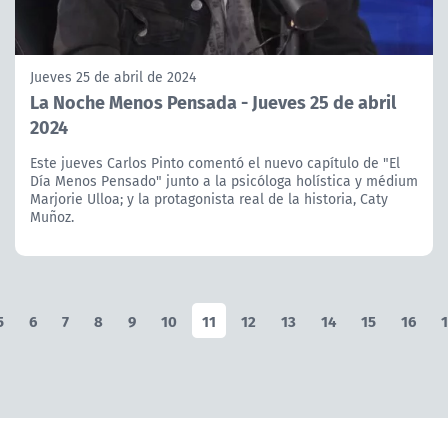
Jueves 25 de abril de 2024
La Noche Menos Pensada - Jueves 25 de abril
2024
Este jueves Carlos Pinto comentó el nuevo capítulo de "El
Día Menos Pensado" junto a la psicóloga holística y médium
Marjorie Ulloa; y la protagonista real de la historia, Caty
Muñoz.
5
6
7
8
9
10
11
12
13
14
15
16
1