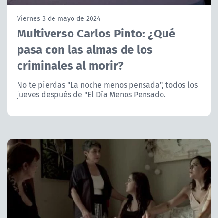
NTV
Viernes 3 de mayo de 2024
Multiverso Carlos Pinto: ¿Qué
ACTUALIDAD Y TENDENCIAS
pasa con las almas de los
criminales al morir?
CORPORATIVO Y TRANSPARENCIA
No te pierdas "La noche menos pensada", todos los
CANAL DE DENUNCIAS
jueves después de "El Día Menos Pensado.
ÁREA DE PROYECTOS