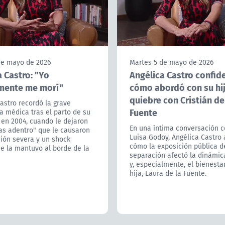
de mayo de 2026
Martes 5 de mayo de 2026
 Castro: "Yo
Angélica Castro confid
mente me morí"
cómo abordó con su hij
quiebre con Cristián de
astro recordó la grave
Fuente
a médica tras el parto de su
 en 2004, cuando le dejaron
En una íntima conversación c
as adentro" que le causaron
Luisa Godoy, Angélica Castro
ión severa y un shock
cómo la exposición pública d
e la mantuvo al borde de la
separación afectó la dinámic
y, especialmente, el bienesta
hija, Laura de la Fuente.