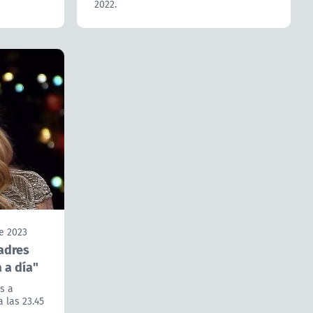
2022.
e 2023
padres
 a día"
s a
 las 23.45