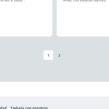
oches a Todos".
horas, con Eduardo Fuentes.
1
2
idad
Trabaja con nosotros