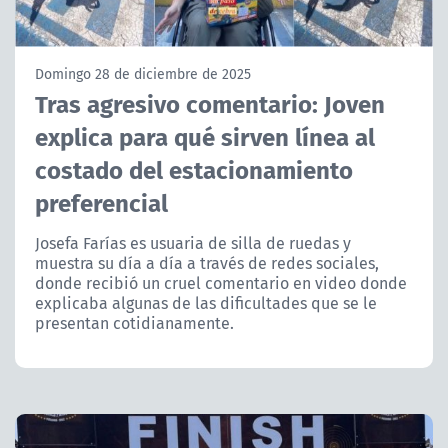
NTV
ACTUALIDAD Y TENDENCIAS
Domingo 28 de diciembre de 2025
Tras agresivo comentario: Joven
explica para qué sirven línea al
CORPORATIVO Y TRANSPARENCIA
costado del estacionamiento
CANAL DE DENUNCIAS
preferencial
ÁREA DE PROYECTOS
Josefa Farías es usuaria de silla de ruedas y
muestra su día a día a través de redes sociales,
donde recibió un cruel comentario en video donde
explicaba algunas de las dificultades que se le
presentan cotidianamente.