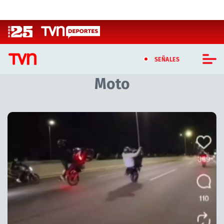
Click acá para ir directamente al contenido
SEÑALES
Moto
CASTING MASTERCHEF CHILE
CASTING TVN VERTICAL
Artículos relacionados con Moto
TVN VERTICAL
TVN PLAY
PROGRAMAS
TELESERIES