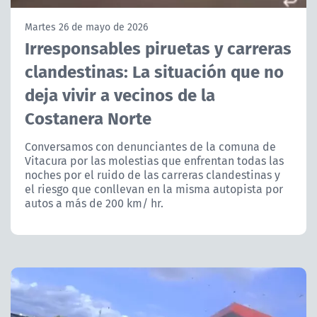
NTV
Martes 26 de mayo de 2026
Irresponsables piruetas y carreras
ACTUALIDAD Y TENDENCIAS
clandestinas: La situación que no
deja vivir a vecinos de la
CORPORATIVO Y TRANSPARENCIA
Costanera Norte
CANAL DE DENUNCIAS
Conversamos con denunciantes de la comuna de
Vitacura por las molestias que enfrentan todas las
ÁREA DE PROYECTOS
noches por el ruido de las carreras clandestinas y
el riesgo que conllevan en la misma autopista por
autos a más de 200 km/ hr.