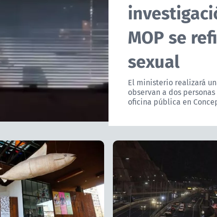
investigaci
MOP se ref
sexual
El ministerio realizará u
observan a dos personas 
oficina pública en Conce