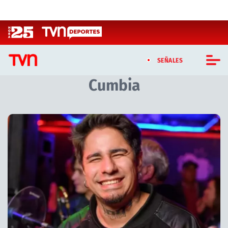
Click acá para ir directamente al contenido
SEÑALES
Cumbia
CASTING MASTERCHEF CHILE
CASTING TVN VERTICAL
Artículos relacionados con Cumbia
TVN VERTICAL
TVN PLAY
PROGRAMAS
TELESERIES