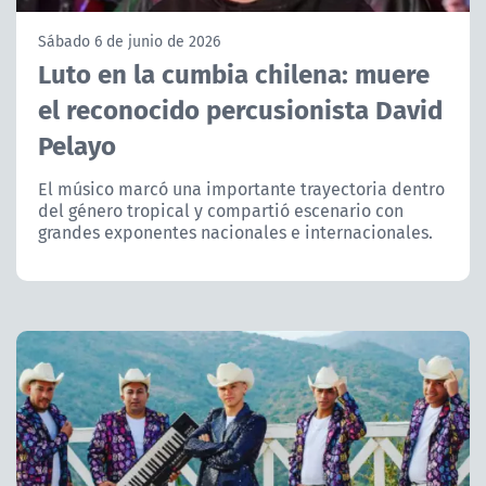
NTV
Sábado 6 de junio de 2026
Luto en la cumbia chilena: muere
ACTUALIDAD Y TENDENCIAS
el reconocido percusionista David
Pelayo
CORPORATIVO Y TRANSPARENCIA
El músico marcó una importante trayectoria dentro
CANAL DE DENUNCIAS
del género tropical y compartió escenario con
grandes exponentes nacionales e internacionales.
ÁREA DE PROYECTOS