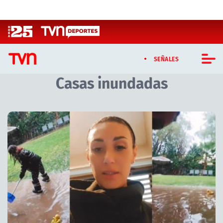
Click acá para ir directamente al contenido
SEÑALES
Casas inundadas
CASTING MASTERCHEF CHILE
CASTING TVN VERTICAL
TVN VERTICAL
TVN PLAY
PROGRAMAS
TELESERIES