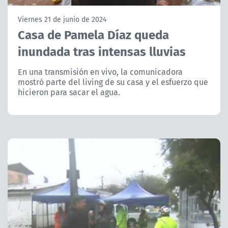
NTV
Viernes 21 de junio de 2024
Casa de Pamela Díaz queda
ACTUALIDAD Y TENDENCIAS
inundada tras intensas lluvias
CORPORATIVO Y TRANSPARENCIA
En una transmisión en vivo, la comunicadora
mostró parte del living de su casa y el esfuerzo que
hicieron para sacar el agua.
CANAL DE DENUNCIAS
ÁREA DE PROYECTOS