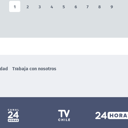
1
2
3
4
5
6
7
8
9
idad
Trabaja con nosotros