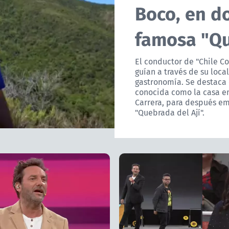
Boco, en d
famosa "Qu
El conductor de "Chile C
guían a través de su loc
gastronomía. Se destaca 
conocida como la casa em
Carrera, para después e
"Quebrada del Ají".