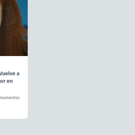
Vuelve a
or en
y momentos