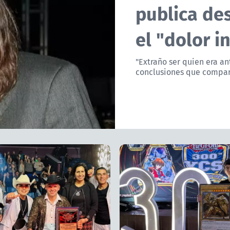
publica de
el "dolor i
"Extraño ser quien era an
conclusiones que compart