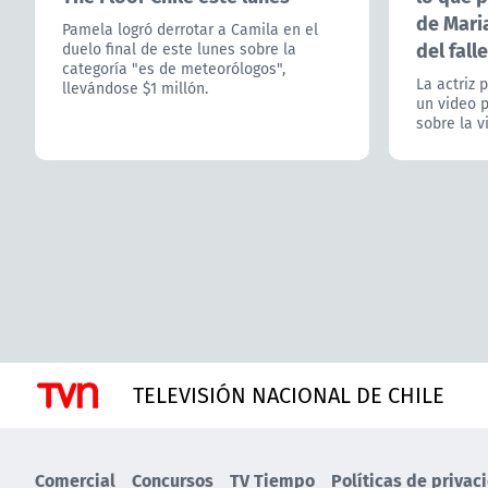
de Mari
Pamela logró derrotar a Camila en el
del fall
duelo final de este lunes sobre la
categoría "es de meteorólogos",
La actriz 
llevándose $1 millón.
un video p
sobre la v
TELEVISIÓN NACIONAL DE CHILE
Comercial
Concursos
TV Tiempo
Políticas de privac