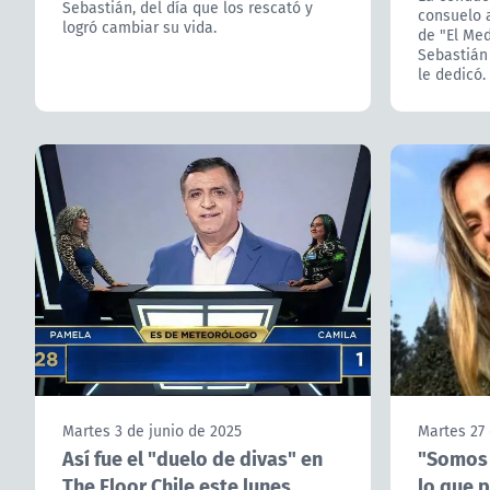
Sebastián, del día que los rescató y
consuelo a
logró cambiar su vida.
de "El Med
Sebastián
le dedicó.
Martes 3 de junio de 2025
Martes 27
Así fue el "duelo de divas" en
"Somos 
The Floor Chile este lunes
lo que 