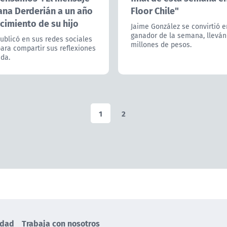
ana Derderián a un año
Floor Chile"
ecimiento de su hijo
Jaime González se convirtió e
ganador de la semana, lleván
publicó en sus redes sociales
millones de pesos.
ara compartir sus reflexiones
ida.
1
2
idad
Trabaja con nosotros