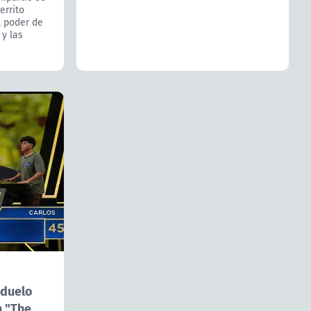
errito
l poder de
 y las
 duelo
n "The