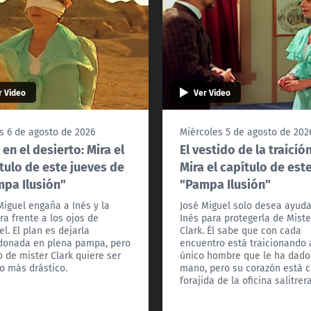
r Video
Ver Video
s 6 de agosto de 2026
Miércoles 5 de agosto de 202
 en el desierto: Mira el
El vestido de la traición
tulo de este jueves de
Mira el capítulo de est
pa Ilusión"
"Pampa Ilusión"
Miguel engaña a Inés y la
José Miguel solo desea ayuda
ra frente a los ojos de
Inés para protegerla de Miste
l. El plan es dejarla
Clark. Él sabe que con cada
onada en plena pampa, pero
encuentro está traicionando 
jo de mister Clark quiere ser
único hombre que le ha dado
 más drástico.
mano, pero su corazón está c
forajida de la oficina salitrera