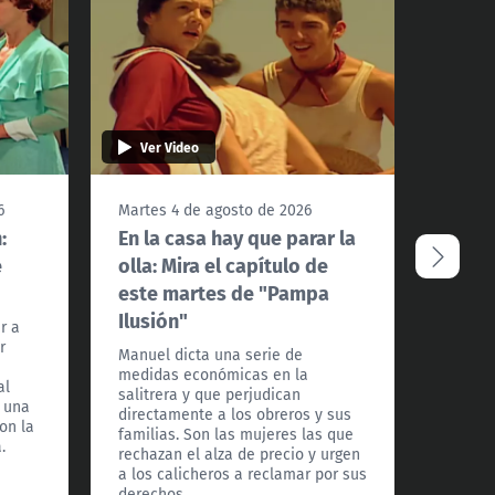
Ver Video
Ver 
6
Martes 4 de agosto de 2026
Lunes 
:
En la casa hay que parar la
Un re
e
olla: Mira el capítulo de
el ca
este martes de "Pampa
"Pamp
Ilusión"
r a
Gaspar
r
con do
Manuel dicta una serie de
clande
medidas económicas en la
al
desier
salitrera y que perjudican
 una
rescata
directamente a los obreros y sus
on la
hasta e
familias. Son las mujeres las que
.
luego d
rechazan el alza de precio y urgen
a los calicheros a reclamar por sus
derechos.