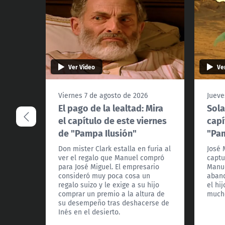
Ver Video
Ve
Viernes 7 de agosto de 2026
Jueve
El pago de la lealtad: Mira
Sola
el capítulo de este viernes
capí
de "Pampa Ilusión"
"Pam
Don mister Clark estalla en furia al
José 
ver el regalo que Manuel compró
captu
para José Miguel. El empresario
Manue
consideró muy poca cosa un
aband
regalo suizo y le exige a su hijo
el hi
comprar un premio a la altura de
mucho
su desempeño tras deshacerse de
Inés en el desierto.